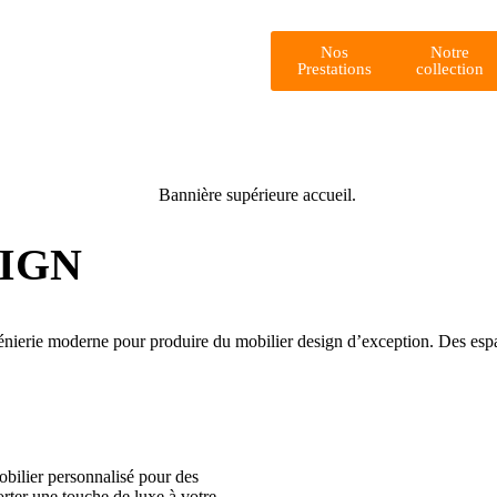
Nos
Notre
Prestations
collection
SIGN
énierie moderne pour produire du mobilier design d’exception. Des esp
bilier personnalisé pour des
orter une touche de luxe à votre