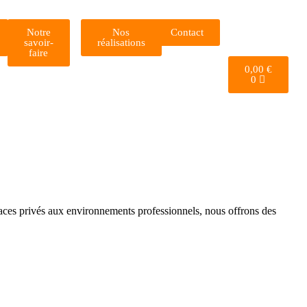
Notre
Nos
Contact
savoir-
réalisations
faire
0,00
€
0
aces privés aux environnements professionnels, nous offrons des