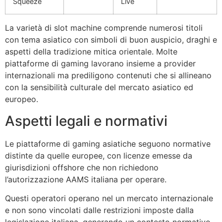
Squeeze
Live
La varietà di slot machine comprende numerosi titoli
con tema asiatico con simboli di buon auspicio, draghi e
aspetti della tradizione mitica orientale. Molte
piattaforme di gaming lavorano insieme a provider
internazionali ma prediligono contenuti che si allineano
con la sensibilità culturale del mercato asiatico ed
europeo.
Aspetti legali e normativi
Le piattaforme di gaming asiatiche seguono normative
distinte da quelle europee, con licenze emesse da
giurisdizioni offshore che non richiedono
l’autorizzazione AAMS italiana per operare.
Questi operatori operano nel un mercato internazionale
e non sono vincolati dalle restrizioni imposte dalla