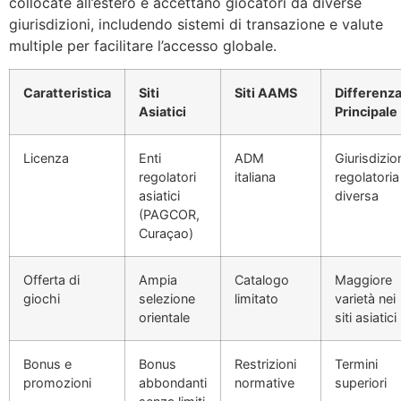
collocate all’estero e accettano giocatori da diverse
giurisdizioni, includendo sistemi di transazione e valute
multiple per facilitare l’accesso globale.
Caratteristica
Siti
Siti AAMS
Differenz
Asiatici
Principale
Licenza
Enti
ADM
Giurisdizio
regolatori
italiana
regolatoria
asiatici
diversa
(PAGCOR,
Curaçao)
Offerta di
Ampia
Catalogo
Maggiore
giochi
selezione
limitato
varietà nei
orientale
siti asiatici
Bonus e
Bonus
Restrizioni
Termini
promozioni
abbondanti
normative
superiori