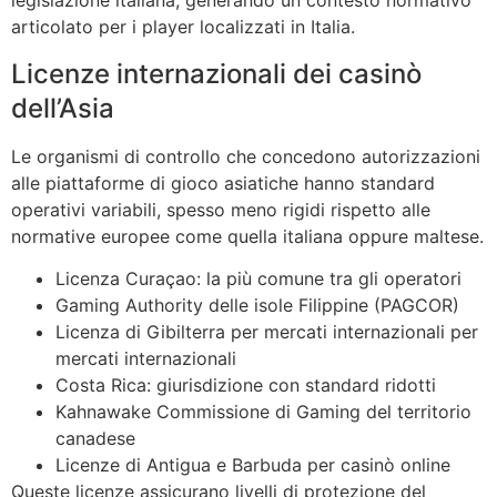
legislazione italiana, generando un contesto normativo
articolato per i player localizzati in Italia.
Licenze internazionali dei casinò
dell’Asia
Le organismi di controllo che concedono autorizzazioni
alle piattaforme di gioco asiatiche hanno standard
operativi variabili, spesso meno rigidi rispetto alle
normative europee come quella italiana oppure maltese.
Licenza Curaçao: la più comune tra gli operatori
Gaming Authority delle isole Filippine (PAGCOR)
Licenza di Gibilterra per mercati internazionali per
mercati internazionali
Costa Rica: giurisdizione con standard ridotti
Kahnawake Commissione di Gaming del territorio
canadese
Licenze di Antigua e Barbuda per casinò online
Queste licenze assicurano livelli di protezione del