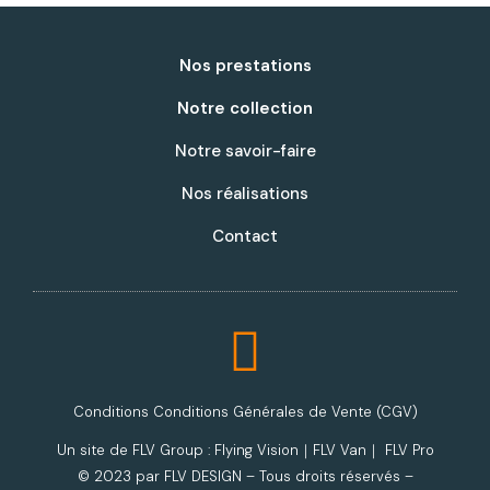
Nos prestations
Notre collection
Notre savoir-faire
Nos réalisations
Contact
Conditions Conditions Générales de Vente (CGV)
Un site de FLV Group :
Flying Vision
｜
FLV Van
｜
FLV Pro
© 2023 par FLV DESIGN – Tous droits réservés –