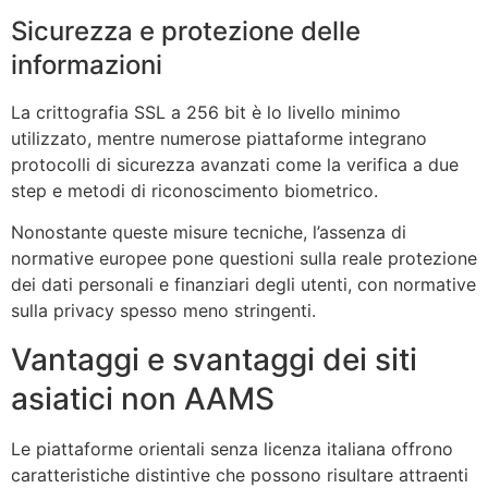
Sicurezza e protezione delle
informazioni
La crittografia SSL a 256 bit è lo livello minimo
utilizzato, mentre numerose piattaforme integrano
protocolli di sicurezza avanzati come la verifica a due
step e metodi di riconoscimento biometrico.
Nonostante queste misure tecniche, l’assenza di
normative europee pone questioni sulla reale protezione
dei dati personali e finanziari degli utenti, con normative
sulla privacy spesso meno stringenti.
Vantaggi e svantaggi dei siti
asiatici non AAMS
Le piattaforme orientali senza licenza italiana offrono
caratteristiche distintive che possono risultare attraenti