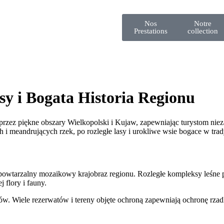
Nos
Notre
Prestations
collection
sy i Bogata Historia Regionu
a przez piękne obszary Wielkopolski i Kujaw, zapewniając turystom ni
 meandrujących rzek, po rozległe lasy i urokliwe wsie bogace w trad
powtarzalny mozaikowy krajobraz regionu. Rozległe kompleksy leśne pr
 flory i fauny.
ów. Wiele rezerwatów i tereny objęte ochroną zapewniają ochronę rzadk