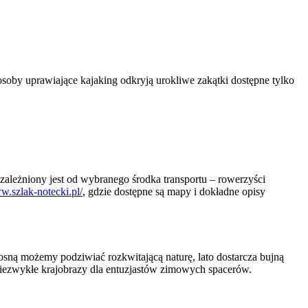
osoby uprawiające kajaking odkryją urokliwe zakątki dostępne tylko
zależniony jest od wybranego środka transportu – rowerzyści
w.szlak-notecki.pl/
, gdzie dostępne są mapy i dokładne opisy
osną możemy podziwiać rozkwitającą naturę, lato dostarcza bujną
a niezwykłe krajobrazy dla entuzjastów zimowych spacerów.