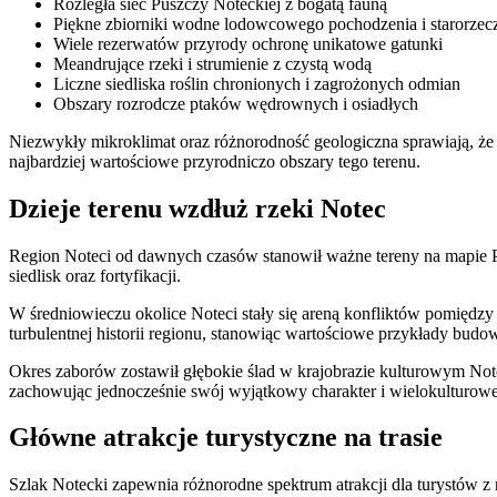
Rozległa sieć Puszczy Noteckiej z bogatą fauną
Piękne zbiorniki wodne lodowcowego pochodzenia i starorzec
Wiele rezerwatów przyrody ochronę unikatowe gatunki
Meandrujące rzeki i strumienie z czystą wodą
Liczne siedliska roślin chronionych i zagrożonych odmian
Obszary rozrodcze ptaków wędrownych i osiadłych
Niezwykły mikroklimat oraz różnorodność geologiczna sprawiają, że
najbardziej wartościowe przyrodniczo obszary tego terenu.
Dzieje terenu wzdłuż rzeki Notec
Region Noteci od dawnych czasów stanowił ważne tereny na mapie Pols
siedlisk oraz fortyfikacji.
W średniowieczu okolice Noteci stały się areną konfliktów pomiędzy
turbulentnej historii regionu, stanowiąc wartościowe przykłady budo
Okres zaborów zostawił głębokie ślad w krajobrazie kulturowym Note
zachowując jednocześnie swój wyjątkowy charakter i wielokulturowe
Główne atrakcje turystyczne na trasie
Szlak Notecki zapewnia różnorodne spektrum atrakcji dla turystów z 