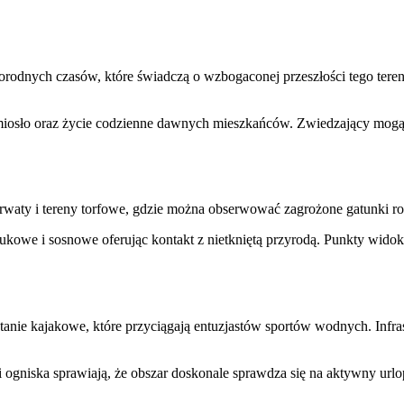
żnorodnych czasów, które świadczą o wzbogaconej przeszłości tego ter
emiosło oraz życie codzienne dawnych mieszkańców. Zwiedzający mogą 
waty i tereny torfowe, gdzie można obserwować zagrożone gatunki rośli
ukowe i sosnowe oferując kontakt z nietkniętą przyrodą. Punkty wido
ystanie kajakowe, które przyciągają entuzjastów sportów wodnych. Inf
 i ogniska sprawiają, że obszar doskonale sprawdza się na aktywny ur