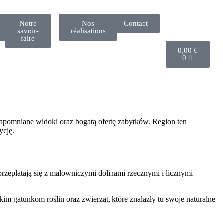
Notre
Nos
Contact
savoir-
réalisations
faire
0,00
€
0
ezapomniane widoki oraz bogatą ofertę zabytków. Region ten
ycję.
zeplatają się z malowniczymi dolinami rzecznymi i licznymi
im gatunkom roślin oraz zwierząt, które znalazły tu swoje naturalne