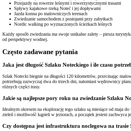
Przejazdy na rowerze leśnymi i rowerzystycznymi trasami
Spływy kajakowe rzeką Noteć i jej dopływami
Jazda konna po malowniczych terenach
Zwiedzanie samochodem z postojami przy zabytkach
Nordic walking po wyznaczonych ścieżkach leśnych
Każdy sposób zwiedzania ma swoje unikalne zalety – piesza turystyka
od perspektywy wodnej.
Często zadawane pytania
Jaka jest długość Szlaku Noteckiego i ile czasu potrz
Szlak Notecki biegnie na długości 120 kilometrów, przecinając malow
potrzebują zazwyczaj dwa do trzech dni, natomiast wędrownicy planu
różnych części trasy.
Jakie są najlepsze pory roku na zwiedzanie Szlaku N
Idealnym okresem na eksplorację tego szlaku są miesiące od maja do
zieleń i możliwość kąpieli w jeziorach, a początek jesieni zachwyca
Czy dostępna jest infrastruktura noclegowa na trasie