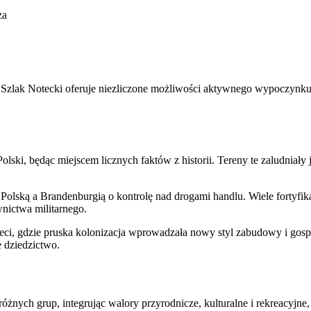
za
 Szlak Notecki oferuje niezliczone możliwości aktywnego wypoczynku
ki, będąc miejscem licznych faktów z historii. Tereny te zaludniały 
 Polską a Brandenburgią o kontrolę nad drogami handlu. Wiele fortyfik
wnictwa militarnego.
ci, gdzie pruska kolonizacja wprowadzała nowy styl zabudowy i gospod
 dziedzictwo.
różnych grup, integrując walory przyrodnicze, kulturalne i rekreacyjn