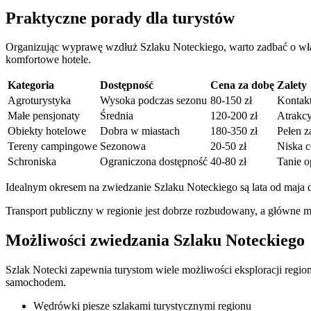
Praktyczne porady dla turystów
Organizując wyprawę wzdłuż Szlaku Noteckiego, warto zadbać o wła
komfortowe hotele.
Kategoria
Dostępność
Cena za dobę
Zalety
Agroturystyka
Wysoka podczas sezonu
80-150 zł
Kontakt
Małe pensjonaty
Średnia
120-200 zł
Atrakcy
Obiekty hotelowe
Dobra w miastach
180-350 zł
Pełen z
Tereny campingowe
Sezonowa
20-50 zł
Niska c
Schroniska
Ograniczona dostępność
40-80 zł
Tanie o
Idealnym okresem na zwiedzanie Szlaku Noteckiego są lata od maja d
Transport publiczny w regionie jest dobrze rozbudowany, a główne m
Możliwości zwiedzania Szlaku Noteckiego
Szlak Notecki zapewnia turystom wiele możliwości eksploracji regio
samochodem.
Wędrówki piesze szlakami turystycznymi regionu